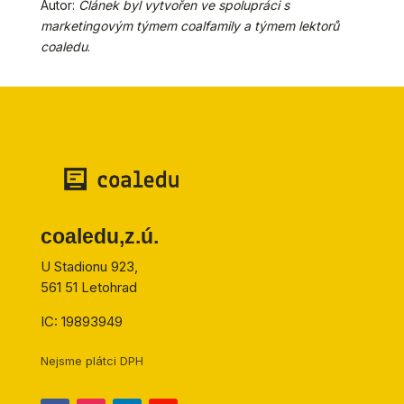
Autor:
Článek byl vytvořen ve spolupráci s
marketingovým týmem coalfamily a týmem lektorů
coaledu
.
coaledu,z.ú.
U Stadionu 923,
561 51 Letohrad
IC: 19893949
Nejsme plátci DPH