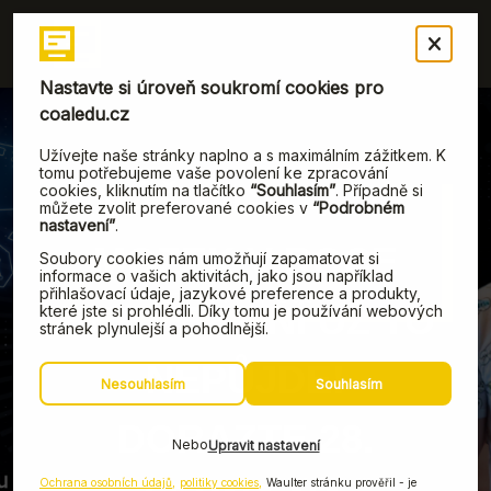
VÁŠ DIGITÁLNÍ
MOZEK V ROCE
27. ledna, 2025
2025? BEZ NÍ UŽ TO
NEPŮJDE!
DORAZTE 28.