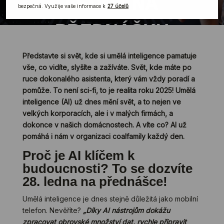
LEDNA NA
PŘEDNÁŠKU
Představte si svět, kde si umělá inteligence pamatuje
vše, co vidíte, slyšíte a zažíváte. Svět, kde máte po
ruce dokonalého asistenta, který vám vždy poradí a
pomůže. To není sci-fi, to je realita roku 2025! Umělá
inteligence (AI) už dnes mění svět, a to nejen ve
velkých korporacích, ale i v malých firmách, a
dokonce v našich domácnostech. A víte co? AI už
pomáhá i nám v organizaci coalfamily každý den.
Proč je AI klíčem k
budoucnosti? To se dozvíte
28. ledna na přednášce!
Umělá inteligence je dnes stejně důležitá jako mobilní
telefon. Nevěříte?
„Díky AI nástrojům dokážu
zpracovat obrovské množství dat, rychle připravit