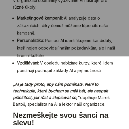
V organizaci coalfamily využíváme AI nástroje pro
různé úkoly:
Marketingové kampaně:
AI analyzuje data o
zákaznících, díky čemuž můžeme lépe cílit naše
kampaně.
Personalistika:
Pomocí AI identifikujeme kandidáty,
kteří nejen odpovídají našim požadavkům, ale i naší
firemní kultuře.
Vzdělávání:
V coaledu nabízíme kurzy, které lidem
pomáhají pochopit základy AI a její možnosti.
„AI je tady proto, aby nám pomáhala. Není to
technologie, které bychom se měli bát, ale naopak
příležitost, jak růst a zlepšovat se,“
doplňuje Marek
Bartoš, specialista na AI a lektor naší organizace.
Nezmeškejte svou šanci na
slevu!